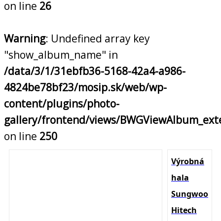
on line
26
Warning
: Undefined array key
"show_album_name" in
/data/3/1/31ebfb36-5168-42a4-a986-
4824be78bf23/mosip.sk/web/wp-
content/plugins/photo-
gallery/frontend/views/BWGViewAlbum_ext
on line
250
Výrobná
hala
Sungwoo
Hitech