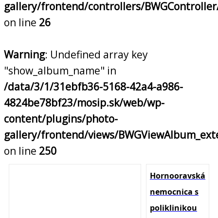
gallery/frontend/controllers/BWGControll
on line
26
Warning
: Undefined array key
"show_album_name" in
/data/3/1/31ebfb36-5168-42a4-a986-
4824be78bf23/mosip.sk/web/wp-
content/plugins/photo-
gallery/frontend/views/BWGViewAlbum_ext
on line
250
Hornooravská
nemocnica s
poliklinikou