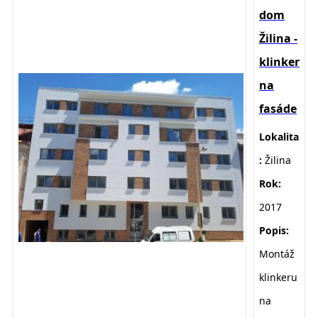
dom
Žilina -
klinker
na
fasáde
Lokalita
:
Žilina
Rok:
2017
Popis:
Montáž
klinkeru
na