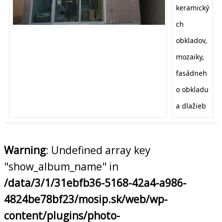
keramický
ch
obkladov,
mozaiky,
fasádneh
o obkladu
a dlažieb
Warning
: Undefined array key
"show_album_name" in
/data/3/1/31ebfb36-5168-42a4-a986-
4824be78bf23/mosip.sk/web/wp-
content/plugins/photo-