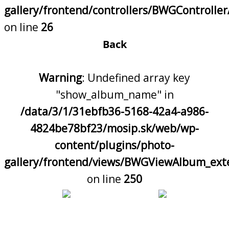
gallery/frontend/controllers/BWGControll
on line
26
Back
Warning
: Undefined array key
"show_album_name" in
/data/3/1/31ebfb36-5168-42a4-a986-
4824be78bf23/mosip.sk/web/wp-
content/plugins/photo-
gallery/frontend/views/BWGViewAlbum_ext
on line
250