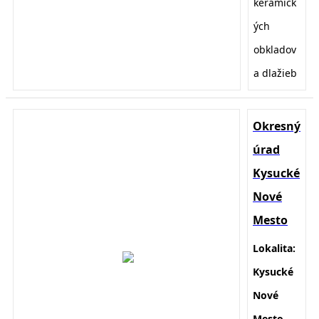
keramick
ých
obkladov
a dlažieb
Okresný
úrad
Kysucké
Nové
Mesto
Lokalita:
Kysucké
Nové
Mesto