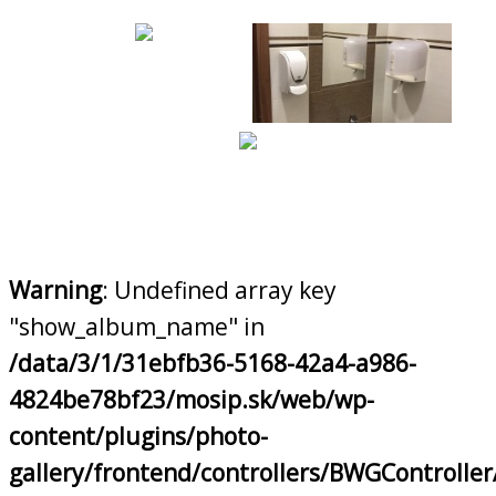
Warning
: Undefined array key
"show_album_name" in
/data/3/1/31ebfb36-5168-42a4-a986-
4824be78bf23/mosip.sk/web/wp-
content/plugins/photo-
gallery/frontend/controllers/BWGControll