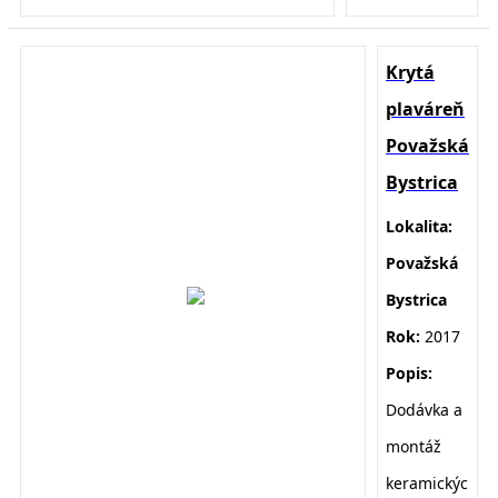
Krytá
plaváreň
Považská
Bystrica
Lokalita:
Považská
Bystrica
Rok:
2017
Popis:
D
odávka a
montáž
keramickýc