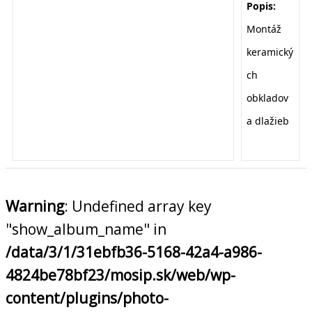
Popis:
Montáž
keramický
ch
obkladov
a dlažieb
Warning
: Undefined array key
"show_album_name" in
/data/3/1/31ebfb36-5168-42a4-a986-
4824be78bf23/mosip.sk/web/wp-
content/plugins/photo-