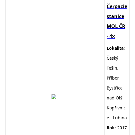
Čerpacie
stanice
MOL ČR
- 4x
Lokalita:
Český
Tešín,
Příbor,
Bystřice
nad Olší,
Kopřivnic
e - Lubina
Rok:
2017