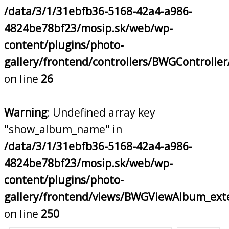
/data/3/1/31ebfb36-5168-42a4-a986-
4824be78bf23/mosip.sk/web/wp-
content/plugins/photo-
gallery/frontend/controllers/BWGControll
on line
26
Warning
: Undefined array key
"show_album_name" in
/data/3/1/31ebfb36-5168-42a4-a986-
4824be78bf23/mosip.sk/web/wp-
content/plugins/photo-
gallery/frontend/views/BWGViewAlbum_ext
on line
250