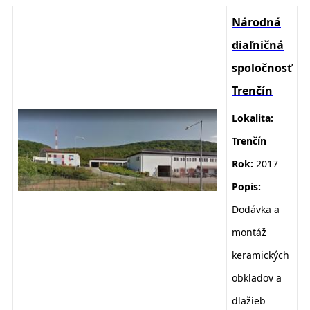
Národná
diaľničná
spoločnosť
Trenčín
Lokalita:
Trenčín
Rok:
2017
Popis:
D
odávka a
montáž
keramických
obkladov a
dlažieb