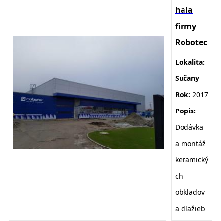
hala
firmy
Robotec
Lokalita:
Sučany
Rok:
2017
Popis:
D
odávka
a montáž
keramický
ch
obkladov
a dlažieb