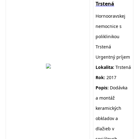
Trstená
Hornooravskej
nemocnice s
poliklinikou
Trstená
Urgentný príjem
Lokalita:
Trstená
Rok:
2017
Popis:
D
odávka
a montáž
keramických
obkladov a
dlažieb v
sociálnych