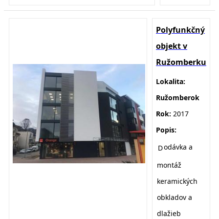
Polyfunkčný
objekt v
Ružomberku
Lokalita:
Ružomberok
Rok:
2017
Popis:
odávka a
D
montáž
keramických
obkladov a
dlažieb