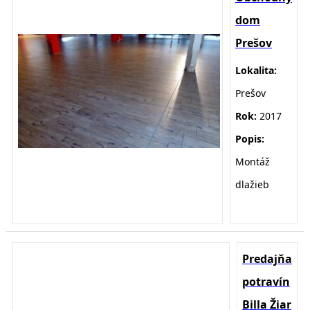
dom
Prešov
Lokalita:
Prešov
Rok:
2017
Popis:
Montáž
dlažieb
Predajňa
potravín
Billa Žiar