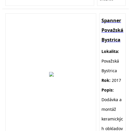
Spanner
Považská
Bystrica
Lokalita:
Považská
Bystrica
Rok:
2017
Popis:
D
odávka a
montáž
keramickýc
h obkladov