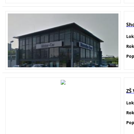
Sh
Lok
Ro
Pop
ZŠ 
Lok
Ro
Pop