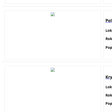
Po
Lok
Ro
Pop
Kry
Lok
Ro
Pop