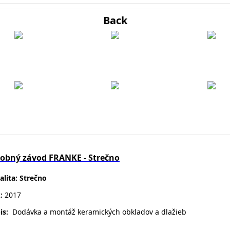
Back
obný závod FRANKE - Strečno
alita: Strečno
k:
2017
is:
D
odávka a montáž keramických obkladov a dlažieb