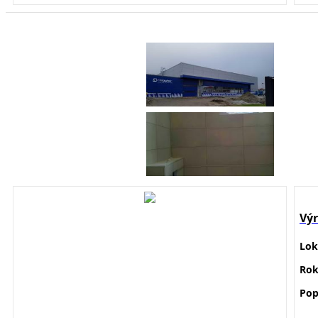
Výr
Lok
Ro
Pop