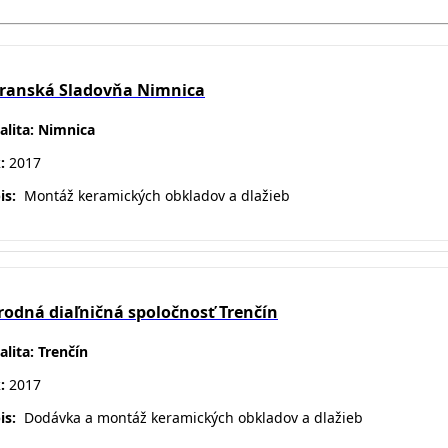
transká Sladovňa Nimnica
alita: Nimnica
k:
2017
is:
Montáž keramických obkladov a dlažieb
odná diaľničná spoločnosť Trenčín
alita: Trenčín
k:
2017
is:
D
odávka a montáž keramických obkladov a dlažieb