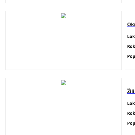
Ok
Lok
Ro
Pop
Žil
Loka
Ro
Pop