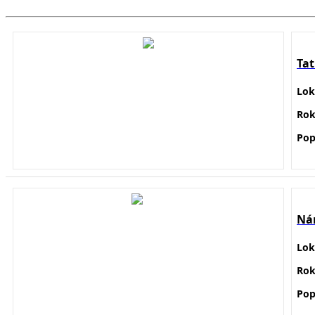
Ta
Lok
Ro
Pop
Nár
Lok
Ro
Pop