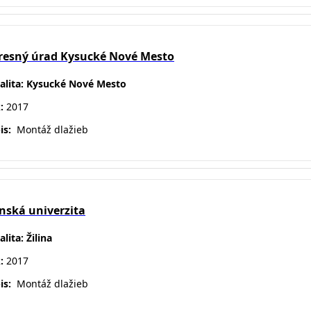
resný úrad Kysucké Nové Mesto
alita: Kysucké Nové Mesto
k:
2017
is:
Montáž
dlažieb
inská univerzita
lita: Žilina
k:
2017
is:
Montáž
dlažieb