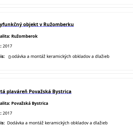
lyfunkčný objekt v Ružomberku
alita: Ružomberok
k:
2017
is:
odávka a montáž keramických obkladov a dlažieb
D
tá plaváreň Považská Bystrica
alita: Považská Bystrica
k:
2017
is:
D
odávka a montáž keramických obkladov a dlažieb